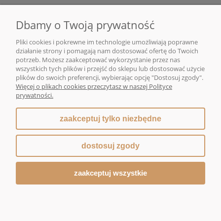
O NAS
Dbamy o Twoją prywatność
Pliki cookies i pokrewne im technologie umożliwiają poprawne
działanie strony i pomagają nam dostosować ofertę do Twoich
potrzeb. Możesz zaakceptować wykorzystanie przez nas
wszystkich tych plików i przejść do sklepu lub dostosować użycie
DMG MONIKA GAWENDA | Sklep internetowy z kawą i herbatą | ul. Rajska
plików do swoich preferencji, wybierając opcję "Dostosuj zgody".
10, 80-850 Gdańsk |
sklep@dmg-herbaty.pl
|
665 775 077
| NIP:5832029548
Więcej o plikach cookies przeczytasz w naszej Polityce
| REGON:192639641
prywatności.
zaakceptuj tylko niezbędne
pokaż pełną wersję strony
dostosuj zgody
Sklep internetowy Shoper Premium
zaakceptuj wszystkie